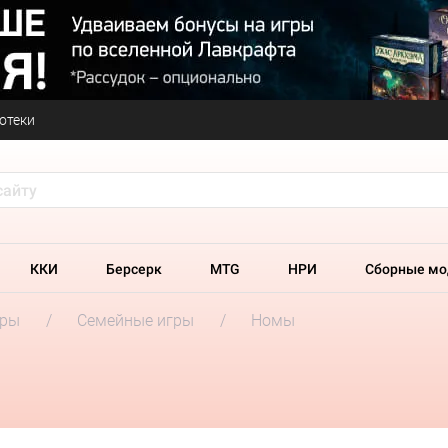
отеки
ККИ
Берсерк
MTG
НРИ
Сборные мо
гры
Семейные игры
Номы