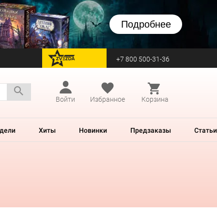
Подробнее
+7 800 500-31-36
перейти на Zvezda
Войти
Избранное
Корзина
дели
Хиты
Новинки
Предзаказы
Статьи