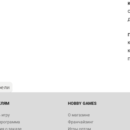
С
Д
К
К
П
рели
ЕЛЯМ
HOBBY GAMES
 игру
О магазине
программа
Франчайзинг
я о заказе
Игры оптом