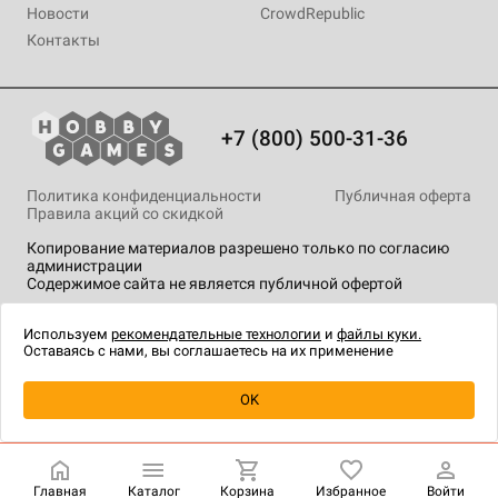
Новости
CrowdRepublic
Контакты
+7 (800) 500-31-36
Политика конфиденциальности
Публичная оферта
Правила акций со скидкой
Копирование материалов разрешено только по согласию
администрации
Содержимое сайта не является публичной офертой
На сайте Hobby Games применяются
рекомендательные
технологии
.
Используем
рекомендательные технологии
и
файлы куки.
Оставаясь с нами, вы соглашаетесь на их применение
Уведомить о наличии
OK
Главная
Каталог
Корзина
Избранное
Войти