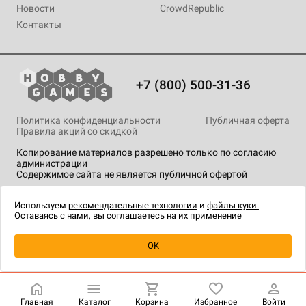
Новости
CrowdRepublic
Контакты
+7 (800) 500-31-36
Политика конфиденциальности
Публичная оферта
Правила акций со скидкой
Копирование материалов разрешено только по согласию
администрации
Содержимое сайта не является публичной офертой
На сайте Hobby Games применяются
рекомендательные
технологии
.
Используем
рекомендательные технологии
и
файлы куки.
Оставаясь с нами, вы соглашаетесь на их применение
Уведомить о наличии
OK
Главная
Каталог
Корзина
Избранное
Войти