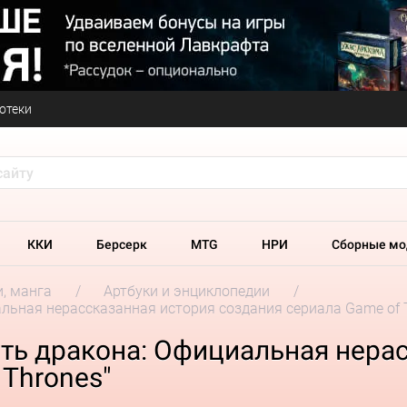
отеки
ККИ
Берсерк
MTG
НРИ
Сборные мо
и, манга
Артбуки и энциклопедии
альная нерассказанная история создания сериала Game of 
ить дракона: Официальная нера
 Thrones"