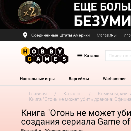
Соединённые Штаты Америки
Магазины
Игр
Каталог
Настольные игры
Варгеймы
Warhammer
Главная
Каталог
Комиксы, книг
Книга "Огонь не может убить дракона: Офици
Книга "Огонь не может уб
создания сериала Game of
Все тайны Железного трона