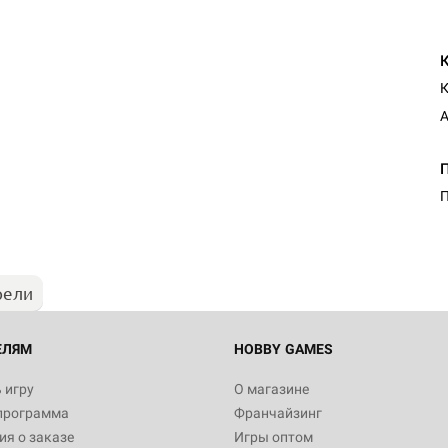
К
А
П
рели
ЕЛЯМ
HOBBY GAMES
 игру
О магазине
программа
Франчайзинг
я о заказе
Игры оптом