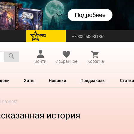
Подробнее
+7 800 500-31-36
перейти на Zvezda
Войти
Избранное
Корзина
дели
Хиты
Новинки
Предзаказы
Статьи
Thrones"
ссказанная история