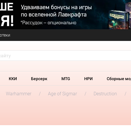
отеки
ККИ
Берсерк
MTG
НРИ
Сборные мо
Warhammer
Age of Sigmar
Destruction