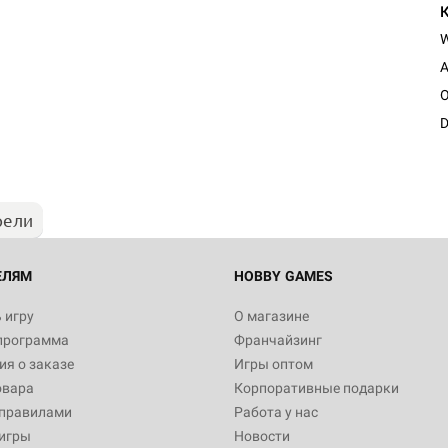
A
O
D
рели
ЕЛЯМ
HOBBY GAMES
 игру
О магазине
программа
Франчайзинг
я о заказе
Игры оптом
овара
Корпоративные подарки
 правилами
Работа у нас
игры
Новости