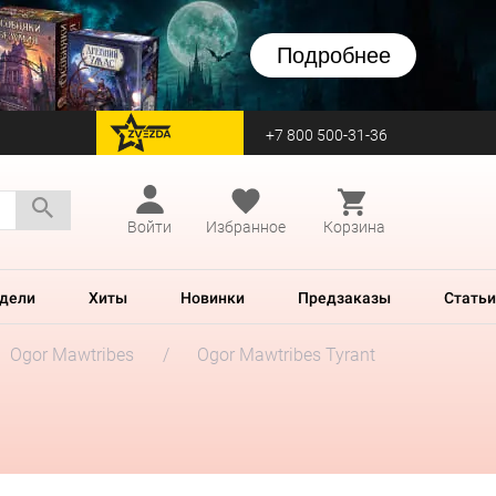
Подробнее
+7 800 500-31-36
перейти на Zvezda
Войти
Избранное
Корзина
дели
Хиты
Новинки
Предзаказы
Статьи
Ogor Mawtribes
Ogor Mawtribes Tyrant