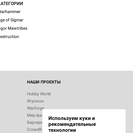
КАТЕГОРИИ
Warhammer
ge of Sigmar
gor Mawtribes
estruction
НАШИ ПРОЕКТЫ
Hobby World
Игрокон
Warforge
Мир фантастики
Используем куки и
Берсерк
рекомендательные
CrowdRepublic
технологии