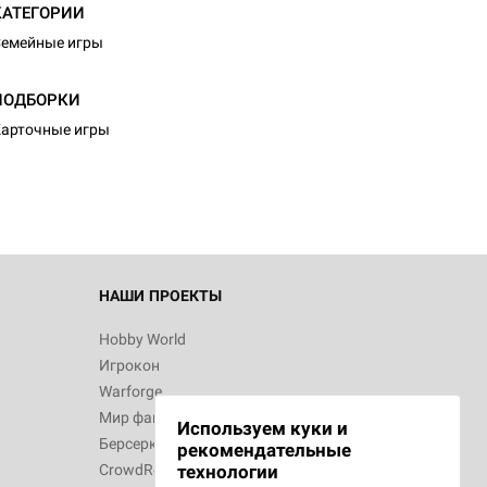
КАТЕГОРИИ
емейные игры
ПОДБОРКИ
арточные игры
НАШИ ПРОЕКТЫ
Hobby World
Игрокон
Warforge
Мир фантастики
Используем куки и
Берсерк
рекомендательные
CrowdRepublic
технологии