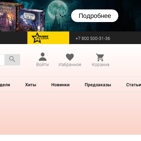
Подробнее
+7 800 500-31-36
перейти на Zvezda
Войти
Избранное
Корзина
дели
Хиты
Новинки
Предзаказы
Статьи