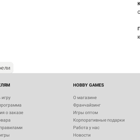
С
К
рели
ЕЛЯМ
HOBBY GAMES
 игру
О магазине
программа
Франчайзинг
я о заказе
Игры оптом
овара
Корпоративные подарки
 правилами
Работа у нас
игры
Новости