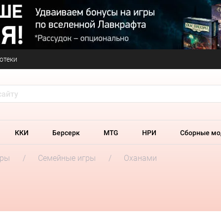
отеки
ККИ
Берсерк
MTG
НРИ
Сборные мо
гры
Семейные игры
Оханами