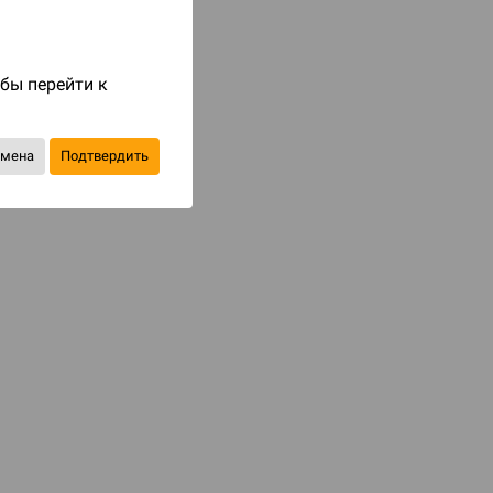
Код товара: 83838
1 190 ₽
обы перейти к
до 119
бонусов на следующие покупки
тмена
Подтвердить
Купить
В избранное