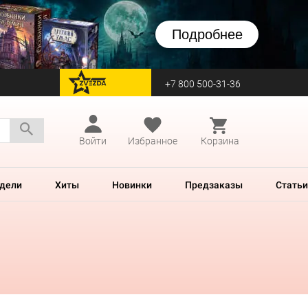
Подробнее
+7 800 500-31-36
перейти на Zvezda
Войти
Избранное
Корзина
дели
Хиты
Новинки
Предзаказы
Статьи