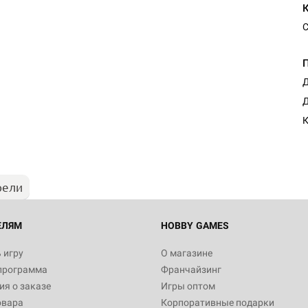
С
Д
Д
К
рели
ЕЛЯМ
HOBBY GAMES
 игру
О магазине
программа
Франчайзинг
я о заказе
Игры оптом
овара
Корпоративные подарки