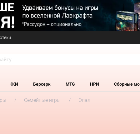
отеки
ККИ
Берсерк
MTG
НРИ
Сборные мо
гры
Семейные игры
Опал