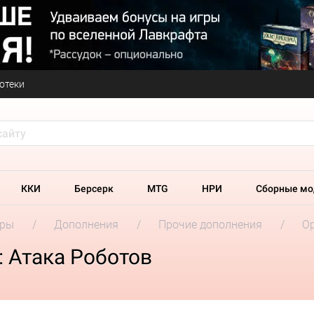
отеки
ККИ
Берсерк
MTG
НРИ
Сборные мо
гры
Дополнения
Прочие дополнения
Ор
 Атака Роботов