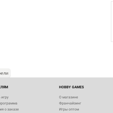
рели
ЕЛЯМ
HOBBY GAMES
 игру
О магазине
программа
Франчайзинг
я о заказе
Игры оптом