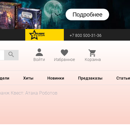
Подробнее
+7 800 500-31-36
перейти на Zvezda
Войти
Избранное
Корзина
дели
Хиты
Новинки
Предзаказы
Статьи
анж Квест: Атака Роботов