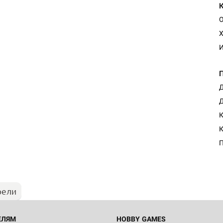
О
Х
И
Д
Д
К
Настольная игра Hobby Worl
К
Египта
П
1 991
рели
Настольная игра Hobby World
Белая смерть
12 990
ЕЛЯМ
HOBBY GAMES