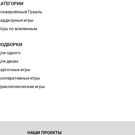
КАТЕГОРИИ
сквернённый Грааль
ардкорные игры
гры по вселенным
ПОДБОРКИ
ля одного
ля двоих
арточные игры
d Монстры
ооперативные игры
риключенческие игры
 Зомбицид:
НАШИ ПРОЕКТЫ