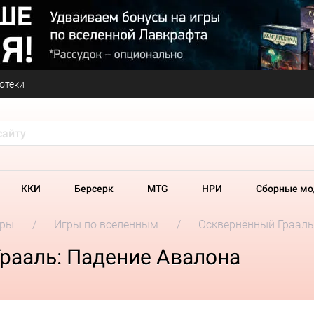
отеки
ККИ
Берсерк
MTG
НРИ
Сборные мо
гры
Игры по вселенным
Осквернённый Грааль
рааль: Падение Авалона