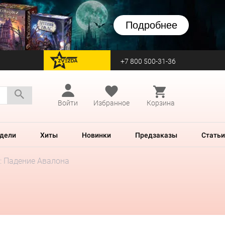
Подробнее
+7 800 500-31-36
перейти на Zvezda
Войти
Избранное
Корзина
дели
Хиты
Новинки
Предзаказы
Статьи
: Падение Авалона