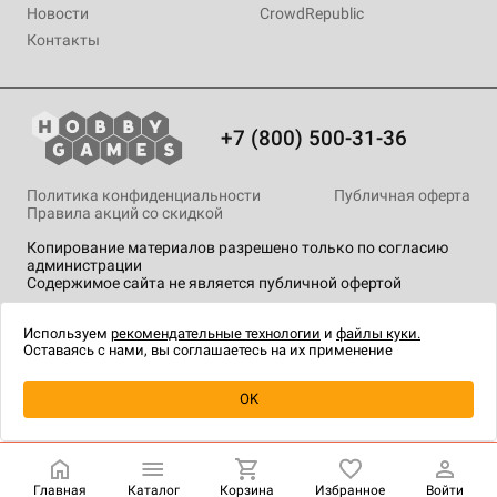
Новости
CrowdRepublic
Контакты
+7 (800) 500-31-36
Политика конфиденциальности
Публичная оферта
Правила акций со скидкой
Копирование материалов разрешено только по согласию
администрации
Содержимое сайта не является публичной офертой
На сайте Hobby Games применяются
рекомендательные
технологии
.
Используем
рекомендательные технологии
и
файлы куки.
Оставаясь с нами, вы соглашаетесь на их применение
Уведомить о наличии
OK
Главная
Каталог
Корзина
Избранное
Войти