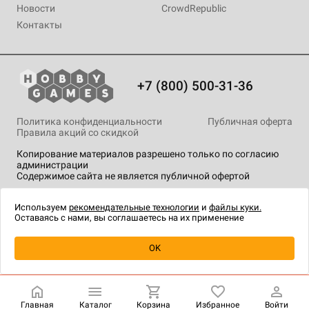
Новости
CrowdRepublic
Контакты
+7 (800) 500-31-36
Политика конфиденциальности
Публичная оферта
Правила акций со скидкой
Копирование материалов разрешено только по согласию
администрации
Содержимое сайта не является публичной офертой
На сайте Hobby Games применяются
рекомендательные
технологии
.
Используем
рекомендательные технологии
и
файлы куки.
Оставаясь с нами, вы соглашаетесь на их применение
Уведомить о наличии
OK
Главная
Каталог
Корзина
Избранное
Войти