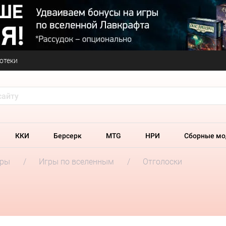
отеки
ККИ
Берсерк
MTG
НРИ
Сборные мо
гры
Игры по вселенным
Отголоски