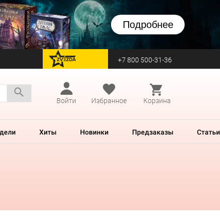
Подробнее
+7 800 500-31-36
перейти на Zvezda
Войти
Избранное
Корзина
дели
Хиты
Новинки
Предзаказы
Статьи