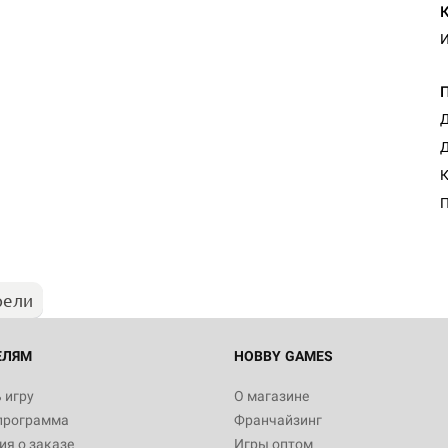
И
Д
Д
Настольная игра Hobby Worl
К
"Мир фантастики. Спецвыпус
Стругацкие"
П
1 490
рели
Настольная игра Hobby Worl
империи: Боевая тревога
799
ЕЛЯМ
HOBBY GAMES
 игру
О магазине
программа
Франчайзинг
Настольная игра Hobby Worl
я о заказе
Игры оптом