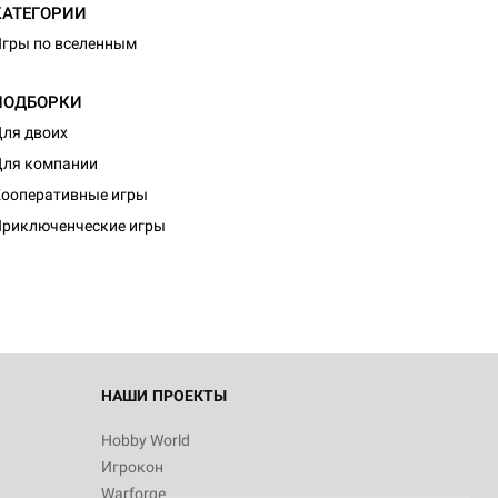
КАТЕГОРИИ
гры по вселенным
ПОДБОРКИ
ля двоих
ля компании
d Журнал
ооперативные игры
к: Братья
риключенческие игры
d Звёздные
НАШИ ПРОЕКТЫ
Hobby World
Игрокон
d Сумерки
Warforge