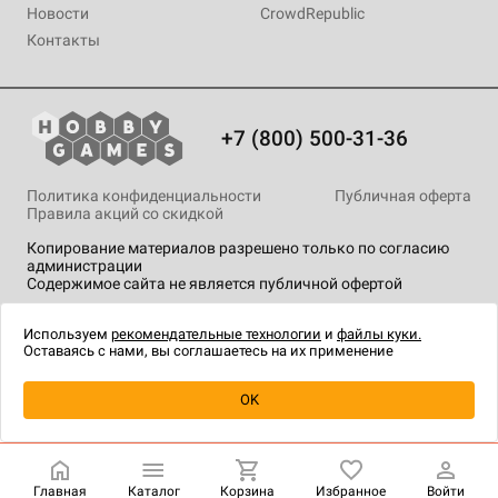
Новости
CrowdRepublic
Контакты
+7 (800) 500-31-36
Политика конфиденциальности
Публичная оферта
Правила акций со скидкой
Копирование материалов разрешено только по согласию
администрации
Содержимое сайта не является публичной офертой
На сайте Hobby Games применяются
рекомендательные
технологии
.
Используем
рекомендательные технологии
и
файлы куки.
Оставаясь с нами, вы соглашаетесь на их применение
Уведомить о наличии
OK
Главная
Каталог
Корзина
Избранное
Войти