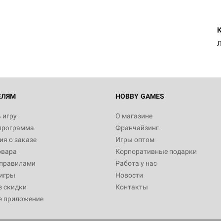
ЕЛЯМ
HOBBY GAMES
 игру
О магазине
программа
Франчайзинг
я о заказе
Игры оптом
овара
Корпоративные подарки
 правилами
Работа у нас
игры
Новости
з скидки
Контакты
е приложение