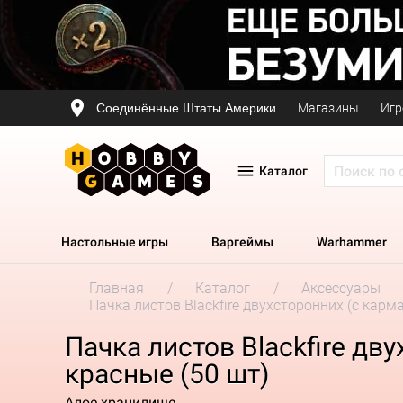
Соединённые Штаты Америки
Магазины
Игр
Каталог
Настольные игры
Варгеймы
Warhammer
Главная
Каталог
Аксессуары
Пачка листов Blackfire двухсторонних (с карм
Пачка листов Blackfire дв
красные (50 шт)
Алое хранилище