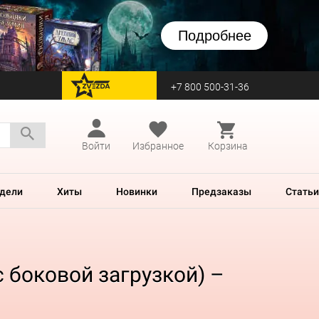
Подробнее
+7 800 500-31-36
перейти на Zvezda
Войти
Избранное
Корзина
дели
Хиты
Новинки
Предзаказы
Статьи
с боковой загрузкой) –