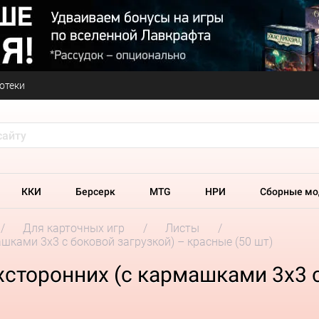
отеки
ККИ
Берсерк
MTG
НРИ
Сборные мо
Для карточных игр
Листы
ашками 3х3 с боковой загрузкой) – красные (50 шт)
ухсторонних (с кармашками 3х3 