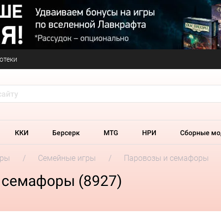
отеки
ККИ
Берсерк
MTG
НРИ
Сборные мо
гры
Семейные игры
Паровозы и семафоры
 семафоры (8927)