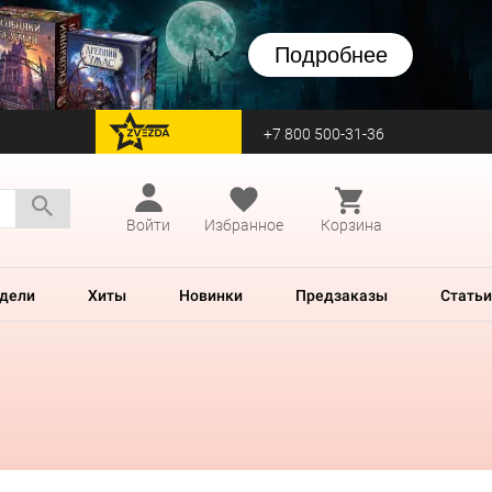
Подробнее
+7 800 500-31-36
перейти на Zvezda
Войти
Избранное
Корзина
дели
Хиты
Новинки
Предзаказы
Статьи