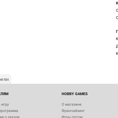
С
С
К
Настольная игра Hobby Worl
Д
"Мир фантастики. Спецвыпус
Стругацкие"
К
1 490
рели
Настольная игра Hobby Worl
империи: Боевая тревога
799
ЕЛЯМ
HOBBY GAMES
 игру
О магазине
программа
Франчайзинг
Настольная игра Hobby Worl
я о заказе
Игры оптом