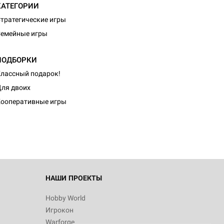
КАТЕГОРИИ
тратегические игры
емейные игры
ПОДБОРКИ
лассный подарок!
d Журнал
ля двоих
к: Братья
ооперативные игры
d Звёздные
НАШИ ПРОЕКТЫ
Hobby World
Игрокон
d Сумерки
Warforge