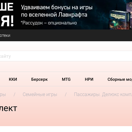
отеки
ККИ
Берсерк
MTG
НРИ
Сборные мо
гры
Семейные игры
Пассажиры. Делюкс комп
лект