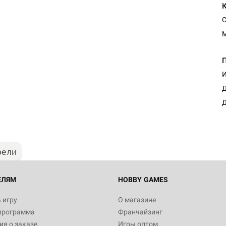
С
И
Д
Д
рели
ЕЛЯМ
HOBBY GAMES
 игру
О магазине
программа
Франчайзинг
я о заказе
Игры оптом