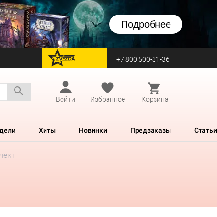
Подробнее
+7 800 500-31-36
перейти на Zvezda
Войти
Избранное
Корзина
дели
Хиты
Новинки
Предзаказы
Статьи
лект