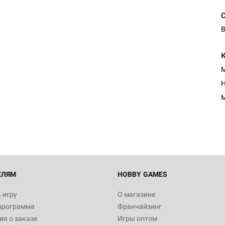
В
М
Н
М
ЕЛЯМ
HOBBY GAMES
 игру
О магазине
программа
Франчайзинг
я о заказе
Игры оптом