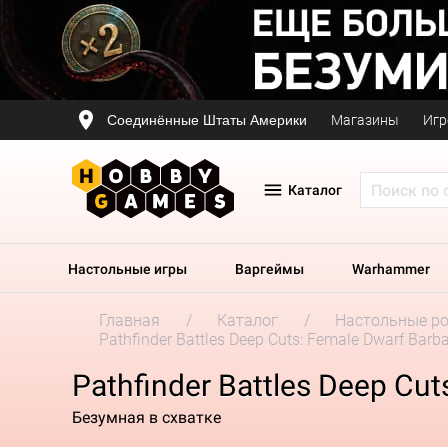
Соединённые Штаты Америки
Магазины
Игр
Каталог
Настольные игры
Варгеймы
Warhammer
Главная
Каталог
Настольные р
Pathfinder Battles Deep Cuts: Female Dwarf Barba
Pathfinder Battles Deep Cut
Безумная в схватке