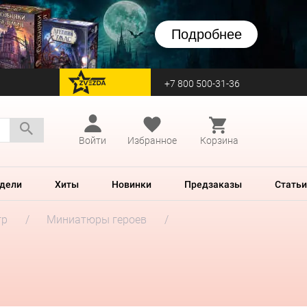
Подробнее
+7 800 500-31-36
перейти на Zvezda
Войти
Избранное
Корзина
дели
Хиты
Новинки
Предзаказы
Статьи
гр
Миниатюры героев