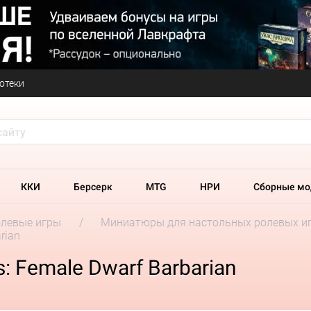
отеки
ККИ
Берсерк
MTG
НРИ
Сборные мо
олевые игры
Миниатюры для настольных ролевых и
rian
s: Female Dwarf Barbarian