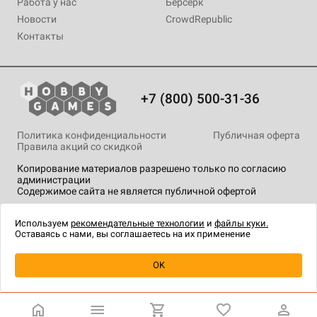
Работа у нас
Берсерк
Новости
CrowdRepublic
Контакты
+7 (800) 500-31-36
Политика конфиденциальности
Публичная оферта
Правила акций со скидкой
Копирование материалов разрешено только по согласию
администрации
Содержимое сайта не является публичной офертой
На сайте Hobby Games применяются
рекомендательные
технологии
.
Используем
рекомендательные технологии
и
файлы куки.
Оставаясь с нами, вы соглашаетесь на их применение
Уведомить о наличии
OK