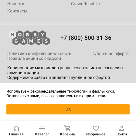
Новости
CrowdRepublic
Контакты
+7 (800) 500-31-36
Политика конфиденциальности
Публичная оферта
Правила акций со скидкой
Копирование материалов разрешено только по согласию
администрации
Содержимое сайта не является публичной офертой
На сайте Hobby Games применяются
рекомендательные
технологии
.
Используем
рекомендательные технологии
и
файлы куки.
Оставаясь с нами, вы соглашаетесь на их применение
Уведомить о наличии
OK
Главная
Каталог
Корзина
Избранное
Войти