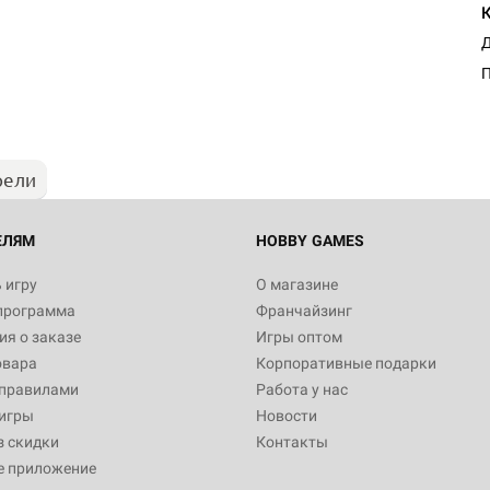
Настольная игра Hobby Worl
Д
Египта
1 991
рели
Настольная игра Hobby World
Белая смерть
12 990
ЕЛЯМ
HOBBY GAMES
 игру
О магазине
программа
Франчайзинг
Настольная игра Hobby World
я о заказе
Игры оптом
Сердце роя. Дисплей бустеро
овара
Корпоративные подарки
3 490
 правилами
Работа у нас
игры
Новости
з скидки
Контакты
е приложение
Настольная игра Hobby Worl