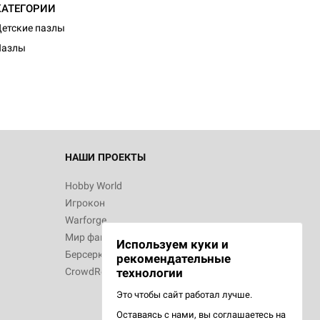
КАТЕГОРИИ
d Монстры
етские пазлы
Пазлы
 Зомбицид:
НАШИ ПРОЕКТЫ
Hobby World
Игрокон
 Берсерк.
Warforge
в
Мир фантастики
Используем куки и
Берсерк
рекомендательные
CrowdRepublic
технологии
Это чтобы сайт работал лучше.
Оставаясь с нами, вы соглашаетесь на
d Ужас