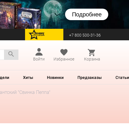
Подробнее
+7 800 500-31-36
перейти на Zvezda
Войти
Избранное
Корзина
дели
Хиты
Новинки
Предзаказы
Статьи
антский "Свинка Пеппа"