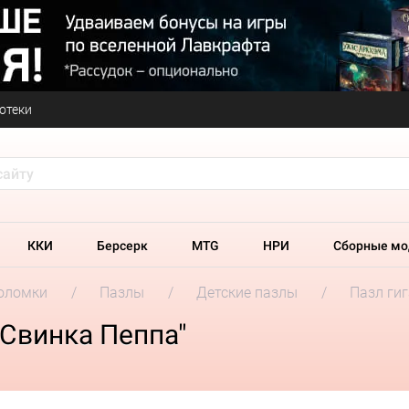
отеки
ККИ
Берсерк
MTG
НРИ
Сборные мо
оломки
Пазлы
Детские пазлы
Пазл гиг
"Свинка Пеппа"