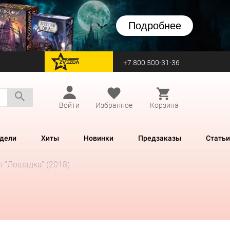
Подробнее
+7 800 500-31-36
перейти на Zvezda
Войти
Избранное
Корзина
дели
Хиты
Новинки
Предзаказы
Статьи
 "Лошадка" (2018)