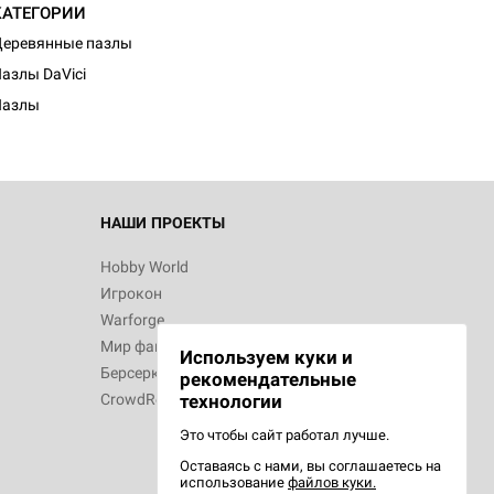
КАТЕГОРИИ
еревянные пазлы
азлы DaVici
Пазлы
НАШИ ПРОЕКТЫ
Hobby World
Игрокон
Warforge
Мир фантастики
Используем куки и
Берсерк
рекомендательные
CrowdRepublic
технологии
Это чтобы сайт работал лучше.
Оставаясь с нами, вы соглашаетесь на
использование
файлов куки.