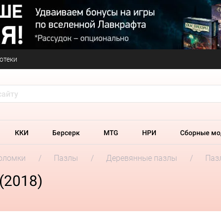
отеки
ККИ
Берсерк
MTG
НРИ
Сборные мо
оломки
Пазлы
Деревянные пазлы
Пазл
(2018)