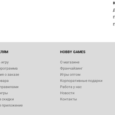
Д
П
ЕЛЯМ
HOBBY GAMES
 игру
О магазине
программа
Франчайзинг
я о заказе
Игры оптом
овара
Корпоративные подарки
 правилами
Работа у нас
игры
Новости
з скидки
Контакты
е приложение