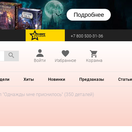
Подробнее
+7 800 500-31-36
перейти на Zvezda
Войти
Избранное
Корзина
дели
Хиты
Новинки
Предзаказы
Статьи
л "Однажды мне приснилось" (350 деталей)