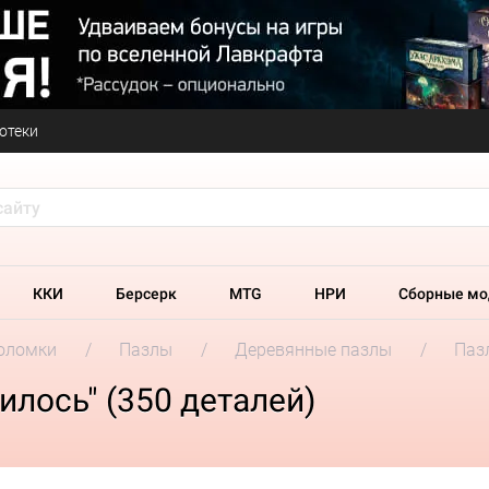
отеки
ККИ
Берсерк
MTG
НРИ
Сборные мо
оломки
Пазлы
Деревянные пазлы
Паз
лось" (350 деталей)