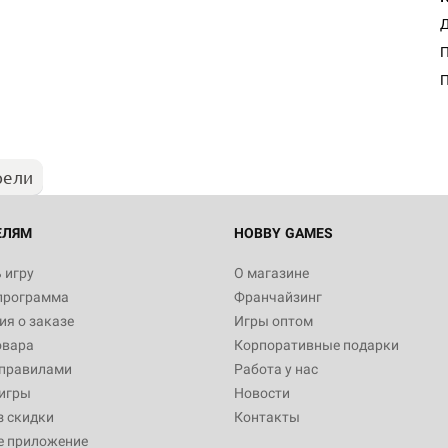
Д
П
рели
ЕЛЯМ
HOBBY GAMES
 игру
О магазине
программа
Франчайзинг
я о заказе
Игры оптом
овара
Корпоративные подарки
 правилами
Работа у нас
игры
Новости
з скидки
Контакты
е приложение