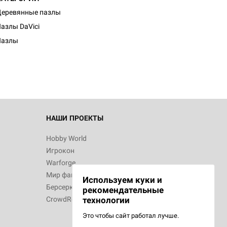
еревянные пазлы
азлы DaVici
Пазлы
НАШИ ПРОЕКТЫ
Hobby World
Игрокон
Warforge
Мир фантастики
Используем куки и
Берсерк
рекомендательные
CrowdRepublic
технологии
Это чтобы сайт работал лучше.