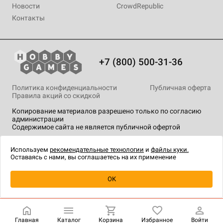
Новости
CrowdRepublic
Контакты
+7 (800) 500-31-36
Политика конфиденциальности
Публичная оферта
Правила акций со скидкой
Копирование материалов разрешено только по согласию
администрации
Содержимое сайта не является публичной офертой
На сайте Hobby Games применяются
рекомендательные
технологии
.
Используем
рекомендательные технологии
и
файлы куки.
Оставаясь с нами, вы соглашаетесь на их применение
Уведомить о наличии
OK
Главная
Каталог
Корзина
Избранное
Войти