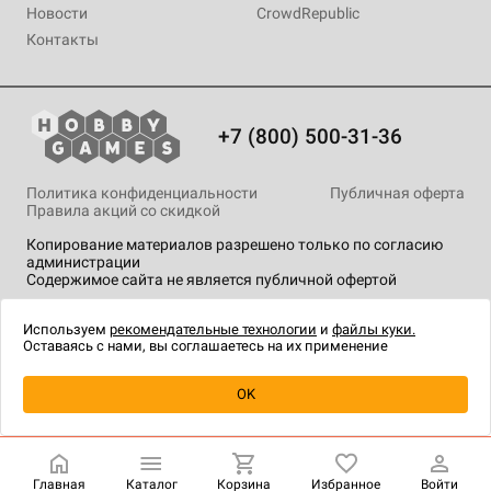
Новости
CrowdRepublic
Контакты
+7 (800) 500-31-36
Политика конфиденциальности
Публичная оферта
Правила акций со скидкой
Копирование материалов разрешено только по согласию
администрации
Содержимое сайта не является публичной офертой
На сайте Hobby Games применяются
рекомендательные
технологии
.
Используем
рекомендательные технологии
и
файлы куки.
Оставаясь с нами, вы соглашаетесь на их применение
Уведомить о наличии
OK
Главная
Каталог
Корзина
Избранное
Войти