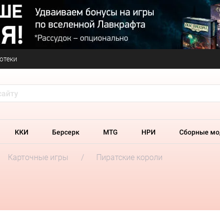
отеки
ККИ
Берсерк
MTG
НРИ
Сборные мо
Карточные игры
Пиратские короли