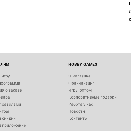
Д
К
ЕЛЯМ
HOBBY GAMES
 игру
О магазине
программа
Франчайзинг
я о заказе
Игры оптом
овара
Корпоративные подарки
 правилами
Работа у нас
игры
Новости
з скидки
Контакты
е приложение