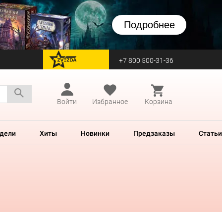
Подробнее
+7 800 500-31-36
перейти на Zvezda
Войти
Избранное
Корзина
дели
Хиты
Новинки
Предзаказы
Статьи