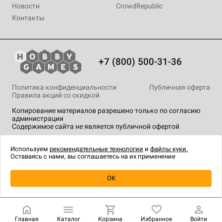
Новости
CrowdRepublic
Контакты
+7 (800) 500-31-36
Политика конфиденциальности
Публичная оферта
Правила акций со скидкой
Копирование материалов разрешено только по согласию
администрации
Содержимое сайта не является публичной офертой
На сайте Hobby Games применяются
рекомендательные
технологии
.
Используем
рекомендательные технологии
и
файлы куки.
Оставаясь с нами, вы соглашаетесь на их применение
Уведомить о наличии
OK
Главная
Каталог
Корзина
Избранное
Войти