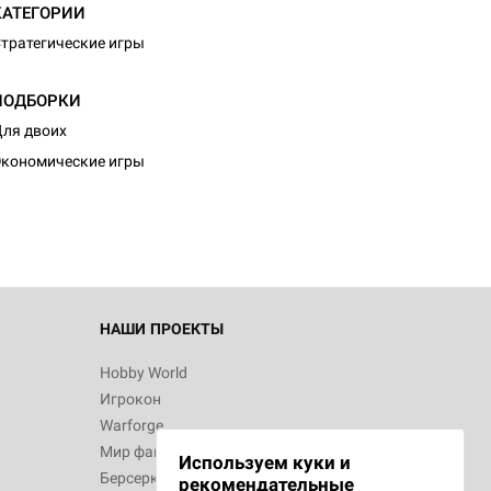
КАТЕГОРИИ
тратегические игры
ПОДБОРКИ
d Журнал
ля двоих
к: Братья
кономические игры
d Звёздные
НАШИ ПРОЕКТЫ
Hobby World
Игрокон
d Сумерки
Warforge
: Грозовой
Мир фантастики
Используем куки и
Берсерк
рекомендательные