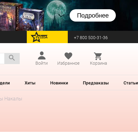
Подробнее
+7 800 500-31-36
перейти на Zvezda
Войти
Избранное
Корзина
дели
Хиты
Новинки
Предзаказы
Статьи
ны Накалы