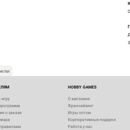
С
Настольная игра Hobby Worl
Д
"Мир фантастики. Спецвыпус
Стругацкие"
Э
1 490
рели
Настольная игра Hobby Worl
империи: Боевая тревога
799
ЕЛЯМ
HOBBY GAMES
 игру
О магазине
программа
Франчайзинг
Настольная игра Hobby Worl
я о заказе
Игры оптом
империи. Четвёртая редакция
овара
Корпоративные подарки
Рубеж
12 990
 правилами
Работа у нас