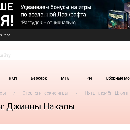
отеки
ККИ
Берсерк
MTG
НРИ
Сборные мо
гры
Стратегические игры
Пять племён: Джин
н: Джинны Накалы