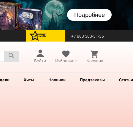
Подробнее
+7 800 500-31-36
перейти на Zvezda
Войти
Избранное
Корзина
дели
Хиты
Новинки
Предзаказы
Статьи