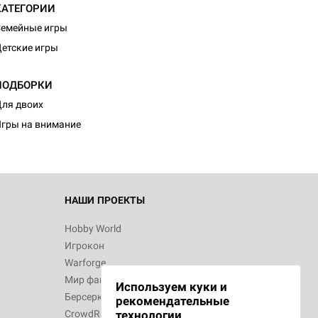
КАТЕГОРИИ
емейные игры
етские игры
ПОДБОРКИ
ля двоих
гры на внимание
НАШИ ПРОЕКТЫ
Hobby World
Игрокон
Warforge
Мир фантастики
Используем куки и
Берсерк
рекомендательные
CrowdRepublic
технологии