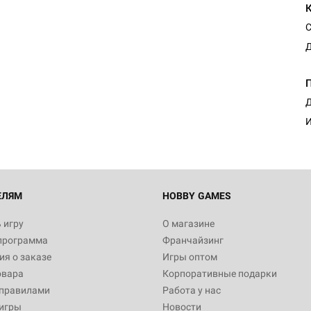
С
Д
Д
И
ЕЛЯМ
HOBBY GAMES
 игру
О магазине
программа
Франчайзинг
я о заказе
Игры оптом
овара
Корпоративные подарки
 правилами
Работа у нас
игры
Новости