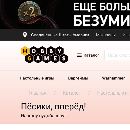
Соединённые Штаты Америки
Магазины
Игр
Каталог
Настольные игры
Варгеймы
Warhammer
Главная
Каталог
Настольные и
Пёсики, вперёд!
На кону судьба шоу!