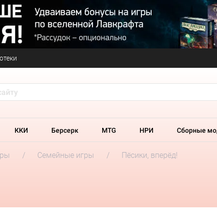
отеки
ККИ
Берсерк
MTG
НРИ
Сборные мо
гры
Семейные игры
Пёсики, вперёд!