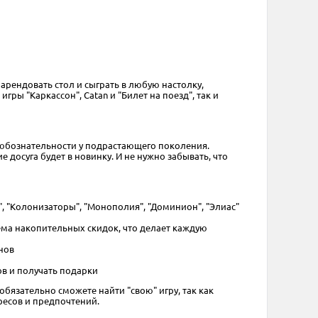
 арендовать стол и сыграть в любую настолку,
ры "Каркассон", Catan и "Билет на поезд", так и
 любознательности у подрастающего поколения.
досуга будет в новинку. И не нужно забывать, что
н", "Колонизаторы", "Монополия", "Доминион", "Элиас"
ема накопительных скидок, что делает каждую
нов
в и получать подарки
обязательно сможете найти "свою" игру, так как
ресов и предпочтений.