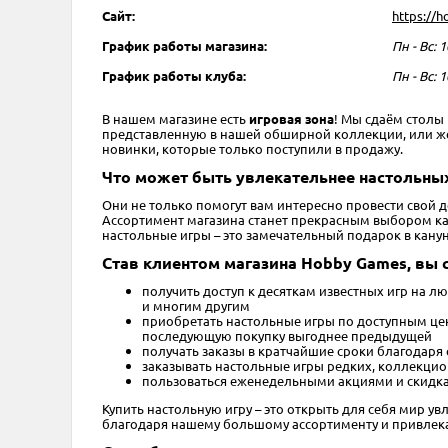
Сайт:
https://
График работы магазина:
Пн - Вс: 1
График работы клуба:
Пн - Вс: 1
​В нашем магазине есть
игровая зона
! Мы сдаём столы
представленную в нашей обширной коллекции, или же пр
новинки, которые только поступили в продажу.
Что может быть увлекательнее настольных
Они не только помогут вам интересно провести свой 
Ассортимент магазина станет прекрасным выбором как 
настольные игры – это замечательный подарок в кану
Став клиентом магазина Hobby Games, вы 
получить доступ к десяткам известных игр на лю
и многим другим
приобретать настольные игры по доступным цена
последующую покупку выгоднее предыдущей
получать заказы в кратчайшие сроки благодаря
заказывать настольные игры редких, коллекцио
пользоваться еженедельными акциями и скидка
Купить настольную игру – это открыть для себя мир ув
благодаря нашему большому ассортименту и привлека