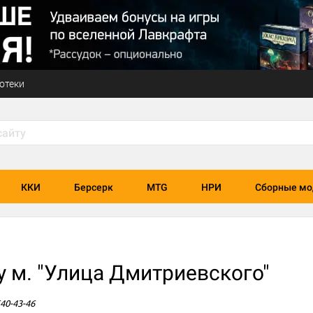
отеки
ККИ
Берсерк
MTG
НРИ
Сборные мо
у м. "Улица Дмитриевского"
540-43-46