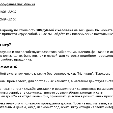
hobbygames.ru/rudnevka
0:00 - 22:00
0:00 - 22:00
 в аренду по стоимости
500 рублей с человека
на весь день. Вы можете
инести игру с собой. У нас вы найдёте как классические настольные иг
 игр?
досуг, но и поспособствуют развитию гибкости мышления, фантазии и
для заядлых фанатов, так и людей, для которых подобное проведение 
н любого праздника.
сможете:
бой вкус, в том числе к таким бестселлерам, как "Манчкин", "Каркассо
м. Кроме этого, для постоянных клиентов, в магазине действует сист
 оперативности службы доставки и возможности самовывоза из магази
нных серий, а также уникальные игровые наборы, колоды и сеты
ми до 30% на отдельные игры, принимать участие в розыгрышах призо
лекательного и полезного проведения досуга. Посетив наш магазин, вы 
тельным ценам, каждый сможет подыскать игру исходя из своих инте