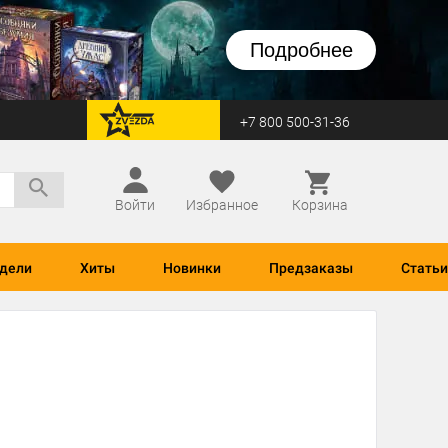
Подробнее
+7 800 500-31-36
перейти на Zvezda
Войти
Избранное
Корзина
дели
Хиты
Новинки
Предзаказы
Статьи