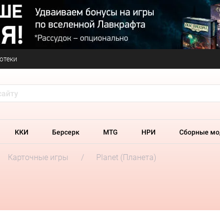
отеки
ККИ
Берсерк
MTG
НРИ
Сборные мо
Карточные игры
Planet (Планета)