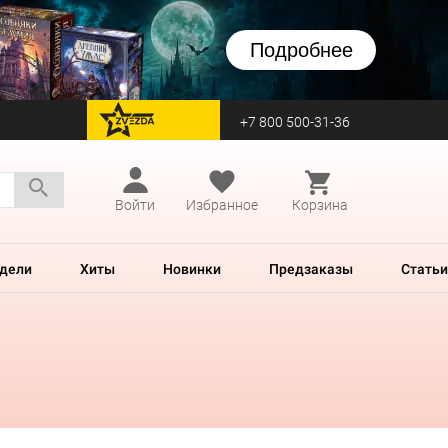
Подробнее
+7 800 500-31-36
перейти на Zvezda
Войти
Избранное
Корзина
дели
Хиты
Новинки
Предзаказы
Статьи