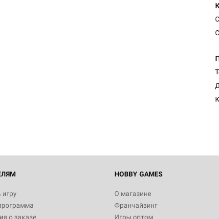
С
С
Т
Д
К
ЕЛЯМ
HOBBY GAMES
 игру
О магазине
программа
Франчайзинг
я о заказе
Игры оптом