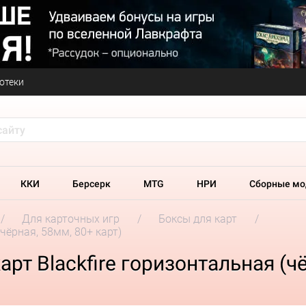
отеки
ККИ
Берсерк
MTG
НРИ
Сборные мо
Для карточных игр
Боксы для карт
чёрная, 58мм, 80+ карт)
рт Blackfire горизонтальная (чё