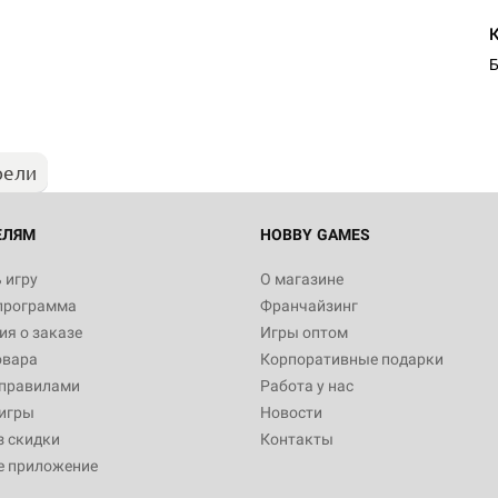
Настольная игра Hobby Worl
Египта
Б
1 991
рели
Настольная игра Hobby World
Белая смерть
12 990
ЕЛЯМ
HOBBY GAMES
 игру
О магазине
программа
Франчайзинг
Настольная игра Hobby World
я о заказе
Игры оптом
Сердце роя. Дисплей бустеро
овара
Корпоративные подарки
3 490
 правилами
Работа у нас
игры
Новости
з скидки
Контакты
е приложение
Настольная игра Hobby Worl