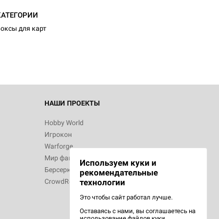
d Монстры
КАТЕГОРИИ
оксы для карт
 Зомбицид:
НАШИ ПРОЕКТЫ
Hobby World
Игрокон
 Берсерк.
Warforge
в
Мир фантастики
Используем куки и
Берсерк
рекомендательные
CrowdRepublic
технологии
Это чтобы сайт работал лучше.
Оставаясь с нами, вы соглашаетесь на
d Ужас
использование
файлов куки.