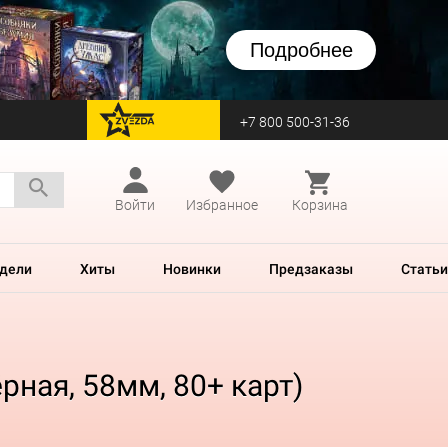
Подробнее
+7 800 500-31-36
перейти на Zvezda
Войти
Избранное
Корзина
дели
Хиты
Новинки
Предзаказы
Статьи
рная, 58мм, 80+ карт)