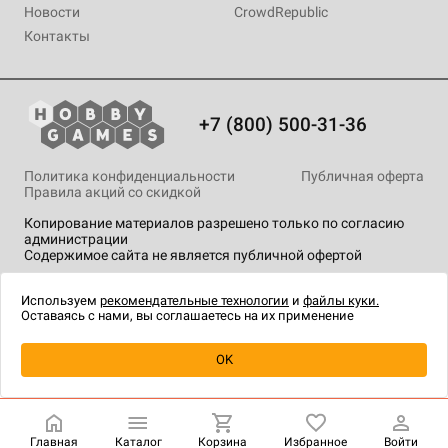
Новости
CrowdRepublic
Контакты
+7 (800) 500-31-36
Политика конфиденциальности
Публичная оферта
Правила акций со скидкой
Копирование материалов разрешено только по согласию
администрации
Содержимое сайта не является публичной офертой
На сайте Hobby Games применяются
рекомендательные
технологии
.
Используем
рекомендательные технологии
и
файлы куки.
Оставаясь с нами, вы соглашаетесь на их применение
Уведомить о наличии
OK
Главная
Каталог
Корзина
Избранное
Войти