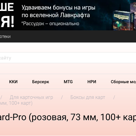
отеки
ККИ
Берсерк
MTG
НРИ
Сборные мо
Для карточных игр
Боксы для карт
мм, 100+ карт)
d-Pro (розовая, 73 мм, 100+ кар