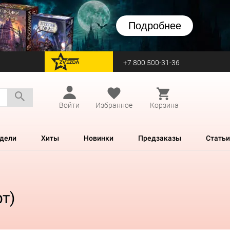
Подробнее
+7 800 500-31-36
перейти на Zvezda
Войти
Избранное
Корзина
дели
Хиты
Новинки
Предзаказы
Статьи
т)