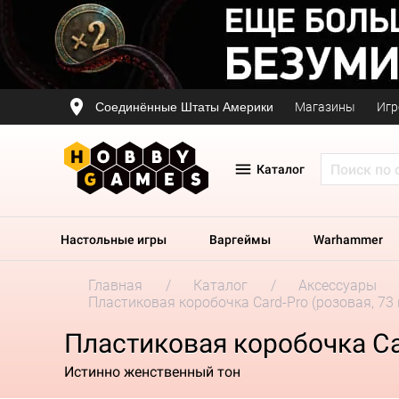
Соединённые Штаты Америки
Магазины
Игр
Каталог
Настольные игры
Варгеймы
Warhammer
Главная
Каталог
Аксессуары
Пластиковая коробочка Card-Pro (розовая, 73 
Пластиковая коробочка Car
Истинно женственный тон