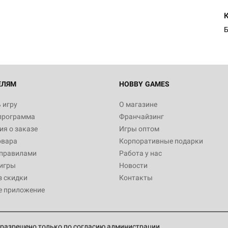
Б
ЕЛЯМ
HOBBY GAMES
 игру
О магазине
программа
Франчайзинг
я о заказе
Игры оптом
овара
Корпоративные подарки
 правилами
Работа у нас
игры
Новости
з скидки
Контакты
е приложение
разрешено только по согласию администрации