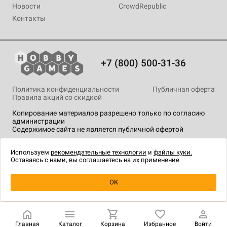
Новости
CrowdRepublic
Контакты
+7 (800) 500-31-36
Политика конфиденциальности
Публичная оферта
Правила акций со скидкой
Копирование материалов разрешено только по согласию
администрации
Содержимое сайта не является публичной офертой
На сайте Hobby Games применяются
рекомендательные
технологии
.
Используем
рекомендательные технологии
и
файлы куки.
Оставаясь с нами, вы соглашаетесь на их применение
Уведомить о наличии
OK
Главная
Каталог
Корзина
Избранное
Войти