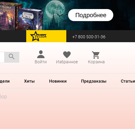
Подробнее
+7 800 500-31-36
перейти на Zvezda
Войти
Избранное
Корзина
дели
Хиты
Новинки
Предзаказы
Статьи
бор