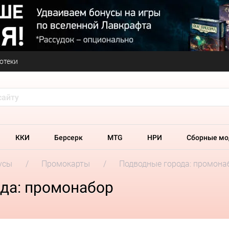
отеки
ККИ
Берсерк
MTG
НРИ
Сборные мо
усы
Промокарты
Подводные города: промона
да: промонабор