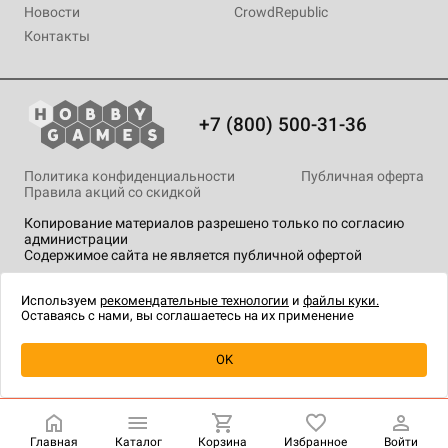
Новости
CrowdRepublic
Контакты
+7 (800) 500-31-36
Политика конфиденциальности
Публичная оферта
Правила акций со скидкой
Копирование материалов разрешено только по согласию
администрации
Содержимое сайта не является публичной офертой
На сайте Hobby Games применяются
рекомендательные
технологии
.
Используем
рекомендательные технологии
и
файлы куки.
Оставаясь с нами, вы соглашаетесь на их применение
OK
Купить
| 1 290 ₽
Главная
Каталог
Корзина
Избранное
Войти