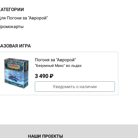
КАТЕГОРИИ
ля Погони за "Авророй"
Промокарты
БАЗОВАЯ ИГРА
Погоня за "Авророй"
"Безумный Макс" во льдах
3 490 ₽
d Монстры
Уведомить о наличии
 Зомбицид:
НАШИ ПРОЕКТЫ