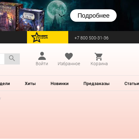
Подробнее
+7 800 500-31-36
перейти на Zvezda
Войти
Избранное
Корзина
дели
Хиты
Новинки
Предзаказы
Статьи