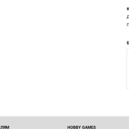
Д
Настольная игра Hobby Worl
Египта
1 991
Настольная игра Hobby World
Белая смерть
12 990
ЕЛЯМ
HOBBY GAMES