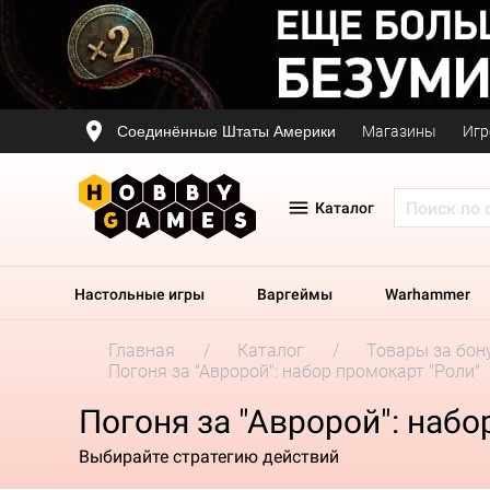
Соединённые Штаты Америки
Магазины
Игр
Каталог
Настольные игры
Варгеймы
Warhammer
Главная
Каталог
Товары за бон
Погоня за "Авророй": набор промокарт "Роли"
Погоня за "Авророй": набо
Выбирайте стратегию действий