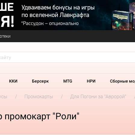
отеки
ККИ
Берсерк
MTG
НРИ
Сборные мо
усы
Промокарты
Для Погони за "Авророй"
р промокарт "Роли"