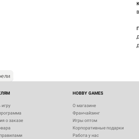
В
Настольная игра Hobby Worl
Д
Египта
Д
1 991
рели
Настольная игра Hobby World
Белая смерть
12 990
ЕЛЯМ
HOBBY GAMES
 игру
О магазине
программа
Франчайзинг
Настольная игра Hobby World
я о заказе
Игры оптом
Сердце роя. Дисплей бустеро
овара
Корпоративные подарки
3 490
 правилами
Работа у нас