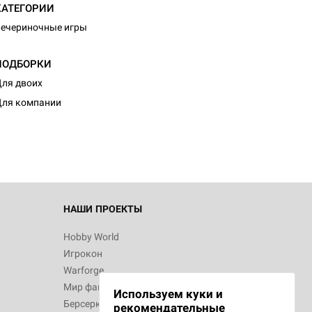
КАТЕГОРИИ
ечериночные игры
ПОДБОРКИ
d Монстры
ля двоих
ля компании
 Зомбицид:
НАШИ ПРОЕКТЫ
Hobby World
Игрокон
 Берсерк.
Warforge
в
Мир фантастики
Используем куки и
Берсерк
рекомендательные