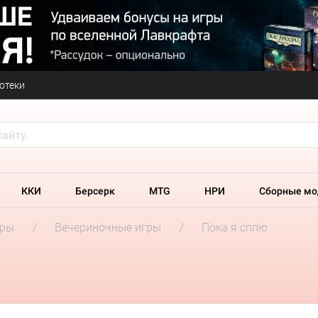
отеки
ККИ
Берсерк
MTG
НРИ
Сборные мо
гры
Вечериночные игры
Пока я сплю