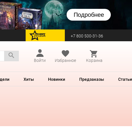
Подробнее
+7 800 500-31-36
перейти на Zvezda
Войти
Избранное
Корзина
дели
Хиты
Новинки
Предзаказы
Статьи