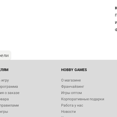
Ф
рели
ЕЛЯМ
HOBBY GAMES
 игру
О магазине
программа
Франчайзинг
я о заказе
Игры оптом
овара
Корпоративные подарки
 правилами
Работа у нас
игры
Новости