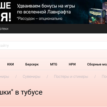
отеки
ККИ
Берсерк
MTG
НРИ
Сборные мо
ениры
Сувениры
Постеры и стикеры
По
ки" в тубусе