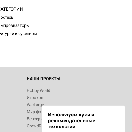
КАТЕГОРИИ
Постеры
Импровизаторы
игурки и сувениры
НАШИ ПРОЕКТЫ
Hobby World
Игрокон
Warforge
Мир фантастики
Используем куки и
Берсерк
рекомендательные
CrowdRepublic
технологии