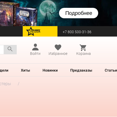
Подробнее
+7 800 500-31-36
перейти на Zvezda
Войти
Избранное
Корзина
дели
Хиты
Новинки
Предзаказы
Статьи
стеры