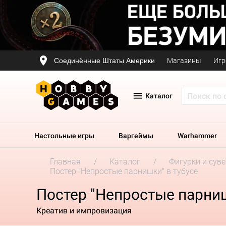
Соединённые Штаты Америки
Магазины
Игр
Каталог
Настольные игры
Варгеймы
Warhammer
Главная
Каталог
Фигурки и сув
Постер "Непростые парнишки" в тубусе
Постер "Непростые парниш
Креатив и импровизация