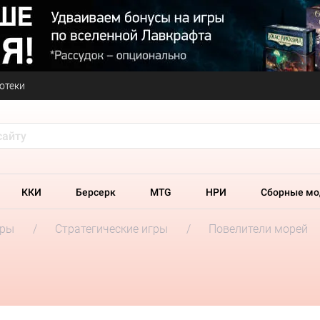
отеки
ККИ
Берсерк
MTG
НРИ
Сборные мо
гры
Стратегические игры
Повелители морей