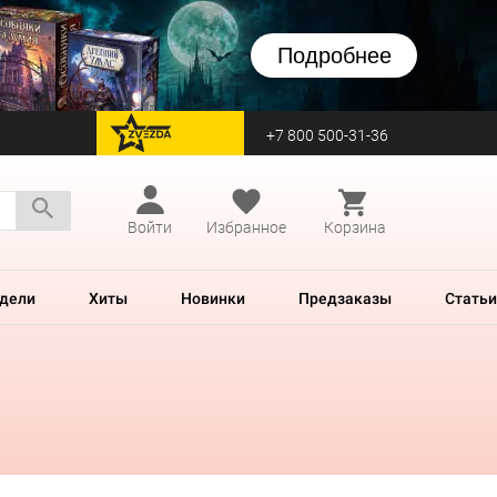
Подробнее
+7 800 500-31-36
перейти на Zvezda
Войти
Избранное
Корзина
дели
Хиты
Новинки
Предзаказы
Статьи