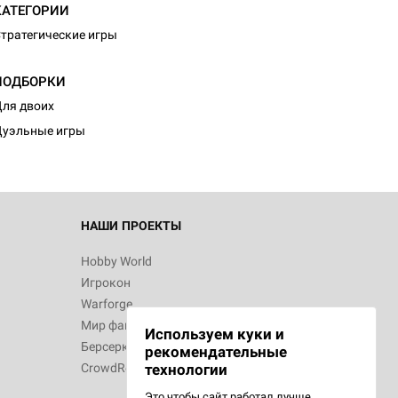
КАТЕГОРИИ
тратегические игры
d Монстры
ПОДБОРКИ
ля двоих
уэльные игры
 Зомбицид:
НАШИ ПРОЕКТЫ
Hobby World
Игрокон
d Ужас
Warforge
Мир фантастики
Используем куки и
Берсерк
рекомендательные
CrowdRepublic
технологии
Это чтобы сайт работал лучше.