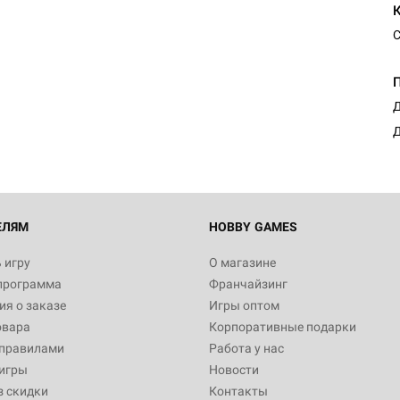
С
Настольная игра Hobby Worl
Египта
1 991
Д
Д
Настольная игра Hobby World
Белая смерть
12 990
ЕЛЯМ
HOBBY GAMES
 игру
О магазине
программа
Франчайзинг
Настольная игра Hobby Worl
я о заказе
Игры оптом
Аркхэма. Карточная игра
овара
Корпоративные подарки
3 490
 правилами
Работа у нас
игры
Новости
з скидки
Контакты