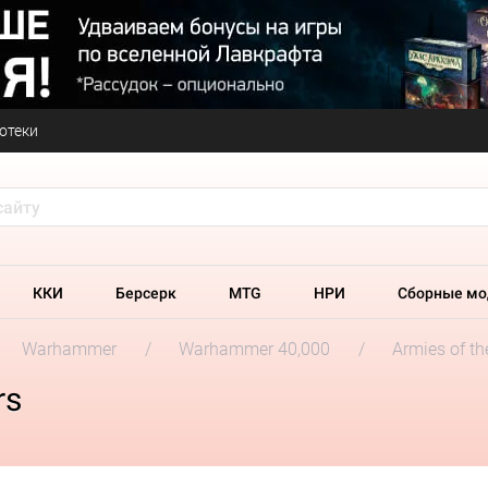
отеки
ККИ
Берсерк
MTG
НРИ
Сборные мо
Warhammer
Warhammer 40,000
Armies of t
rs