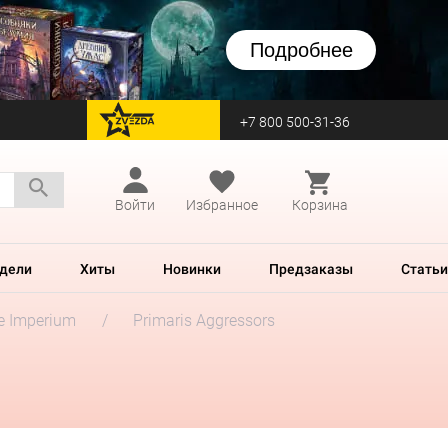
Подробнее
+7 800 500-31-36
перейти на Zvezda
Войти
Избранное
Корзина
дели
Хиты
Новинки
Предзаказы
Статьи
he Imperium
Primaris Aggressors