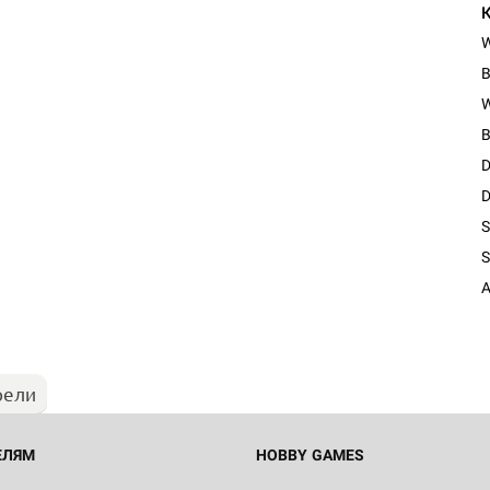
B
W
B
D
D
S
Настольная игра Hobby Worl
S
Египта
A
1 991
рели
Настольная игра Hobby World
Белая смерть
12 990
ЕЛЯМ
HOBBY GAMES