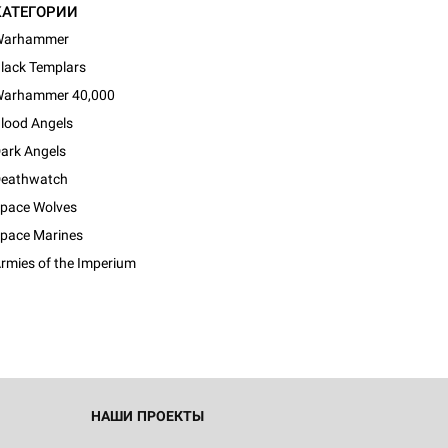
КАТЕГОРИИ
Warhammer
lack Templars
arhammer 40,000
lood Angels
ark Angels
eathwatch
pace Wolves
d Монстры
pace Marines
rmies of the Imperium
 Зомбицид:
НАШИ ПРОЕКТЫ