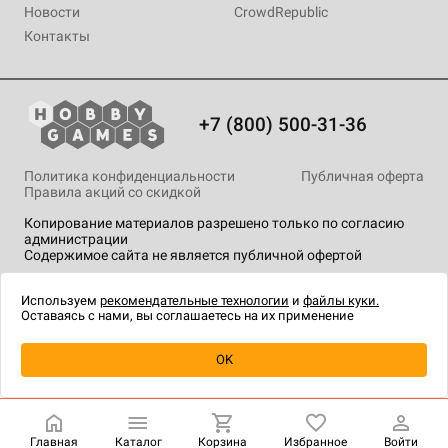
Новости
CrowdRepublic
Контакты
+7 (800) 500-31-36
Политика конфиденциальности
Публичная оферта
Правила акций со скидкой
Копирование материалов разрешено только по согласию
администрации
Содержимое сайта не является публичной офертой
На сайте Hobby Games применяются
рекомендательные
технологии
.
Используем
рекомендательные технологии
и
файлы куки.
Оставаясь с нами, вы соглашаетесь на их применение
OK
Купить
| 4 990 ₽
Главная
Каталог
Корзина
Избранное
Войти