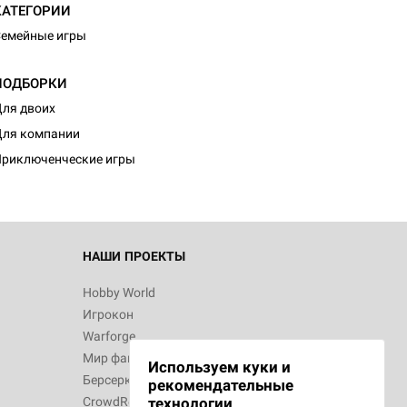
КАТЕГОРИИ
емейные игры
ПОДБОРКИ
d Монстры
ля двоих
ля компании
риключенческие игры
 Зомбицид:
НАШИ ПРОЕКТЫ
Hobby World
Игрокон
 Берсерк.
Warforge
в
Мир фантастики
Используем куки и
Берсерк
рекомендательные
CrowdRepublic
технологии