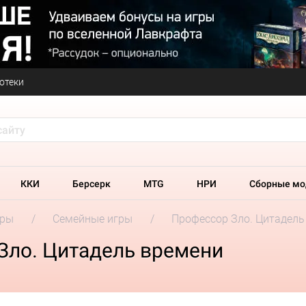
отеки
ККИ
Берсерк
MTG
НРИ
Сборные мо
гры
Семейные игры
Профессор Зло. Цитадель
Зло. Цитадель времени