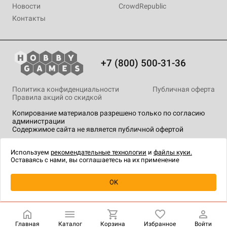
Новости
CrowdRepublic
Контакты
+7 (800) 500-31-36
Политика конфиденциальности
Публичная оферта
Правила акций со скидкой
Копирование материалов разрешено только по согласию
администрации
Содержимое сайта не является публичной офертой
На сайте Hobby Games применяются
рекомендательные
технологии
.
Используем
рекомендательные технологии
и
файлы куки.
Оставаясь с нами, вы соглашаетесь на их применение
Уведомить о наличии
OK
Главная
Каталог
Корзина
Избранное
Войти