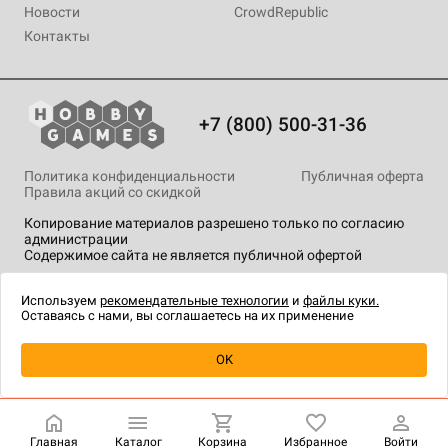
Новости
CrowdRepublic
Контакты
+7 (800) 500-31-36
Политика конфиденциальности
Публичная оферта
Правила акций со скидкой
Копирование материалов разрешено только по согласию
администрации
Содержимое сайта не является публичной офертой
На сайте Hobby Games применяются
рекомендательные
технологии
.
Используем
рекомендательные технологии
и
файлы куки.
Оставаясь с нами, вы соглашаетесь на их применение
Уведомить о наличии
OK
Главная
Каталог
Корзина
Избранное
Войти