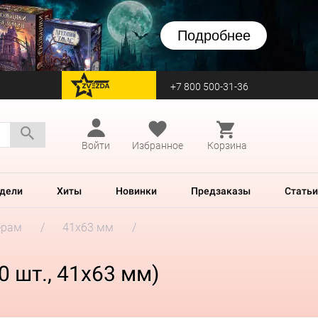
Подробнее
+7 800 500-31-36
перейти на Zvezda
Войти
Избранное
Корзина
дели
Хиты
Новинки
Предзаказы
Статьи
ерам
41x63 мм
0 шт., 41x63 мм)