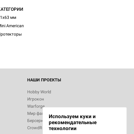
КАТЕГОРИИ
1x63 мм
d Монстры
ini American
Протекторы
 Зомбицид:
НАШИ ПРОЕКТЫ
Hobby World
Игрокон
d Ужас
Warforge
Мир фантастики
Используем куки и
Берсерк
рекомендательные
CrowdRepublic
технологии