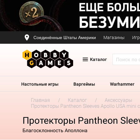
Соединённые Штаты Америки
Магазины
Игр
Каталог
Настольные игры
Варгеймы
Warhammer
Главная
Каталог
Аксессуары
Протекторы Pantheon Sleeves Apollo USA mini с
Протекторы Pantheon Sleev
Благосклонность Аполлона