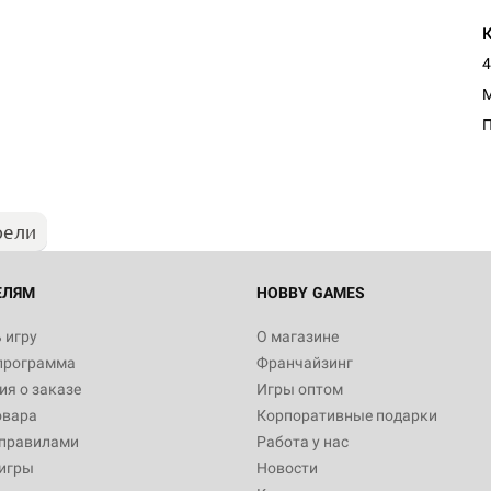
4
Настольная игра Hobby Worl
M
Египта
1 991
рели
Настольная игра Hobby World
Белая смерть
12 990
ЕЛЯМ
HOBBY GAMES
 игру
О магазине
программа
Франчайзинг
Настольная игра Hobby Worl
я о заказе
Игры оптом
Аркхэма. Карточная игра
овара
Корпоративные подарки
3 490
 правилами
Работа у нас
игры
Новости