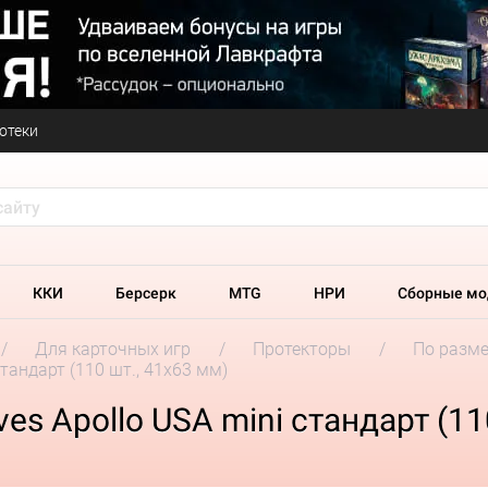
отеки
ККИ
Берсерк
MTG
НРИ
Сборные мо
Для карточных игр
Протекторы
По разм
тандарт (110 шт., 41x63 мм)
es Apollo USA mini стандарт (11