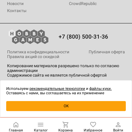
Новости
CrowdRepublic
Контакты
+7 (800) 500-31-36
Политика конфиденциальности
Публичная оферта
Правила акций со скидкой
Копирование материалов разрешено только по согласию
администрации
Содержимое сайта не является публичной офертой
На сайте Hobby Games применяются
рекомендательные
технологии
.
Используем
рекомендательные технологии
и
файлы куки.
Оставаясь с нами, вы соглашаетесь на их применение
Уведомить о наличии
OK
Главная
Каталог
Корзина
Избранное
Войти