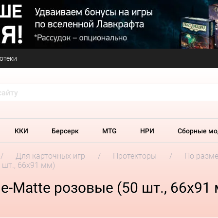
отеки
ККИ
Берсерк
MTG
НРИ
Сборные мо
Для карточных игр
Протекторы
По разм
 шт., 66x91 мм)
le-Matte розовые (50 шт., 66x91