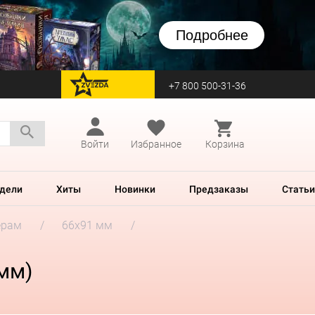
Подробнее
+7 800 500-31-36
перейти на Zvezda
Войти
Избранное
Корзина
дели
Хиты
Новинки
Предзаказы
Статьи
ерам
66x91 мм
 мм)