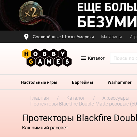
Соединённые Штаты Америки
Магазины
Игр
Каталог
Настольные игры
Варгеймы
Warhammer
Главная
Каталог
Аксессуары
Протекторы Blackfire Double-Matte розовые (50
Протекторы Blackfire Doub
Как зимний рассвет