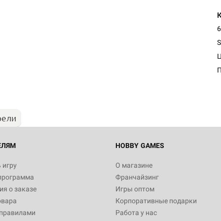
6
S
рели
ЕЛЯМ
HOBBY GAMES
 игру
О магазине
программа
Франчайзинг
я о заказе
Игры оптом
овара
Корпоративные подарки
 правилами
Работа у нас