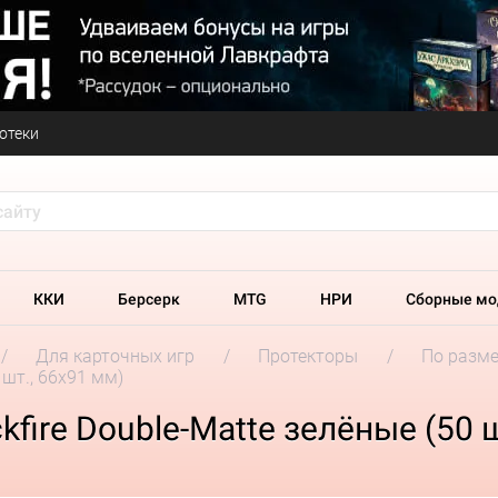
отеки
ККИ
Берсерк
MTG
НРИ
Сборные мо
Для карточных игр
Протекторы
По разм
 шт., 66x91 мм)
fire Double-Matte зелёные (50 ш