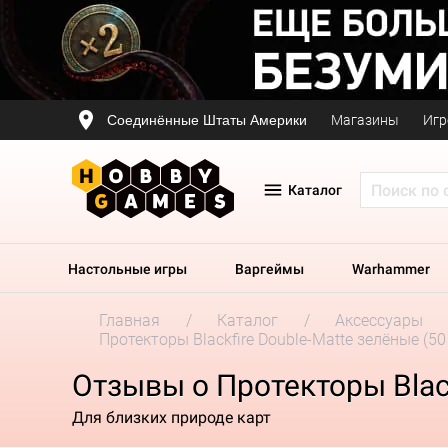
Соединённые Штаты Америки
Магазины
Игр
Каталог
Настольные игры
Варгеймы
Warhammer
Главная
Каталог
Аксессуары
Протекторы Blackfire Double-Matte зелёные (50
Отзывы о Протекторы Black
Для близких природе карт