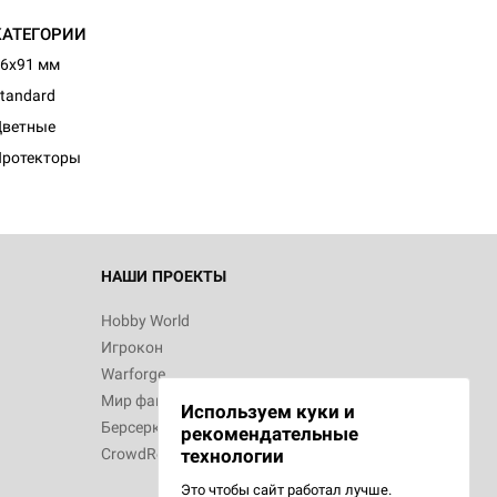
КАТЕГОРИИ
6x91 мм
tandard
Цветные
Протекторы
НАШИ ПРОЕКТЫ
Hobby World
Игрокон
Warforge
Мир фантастики
Используем куки и
Берсерк
рекомендательные
CrowdRepublic
технологии
Это чтобы сайт работал лучше.