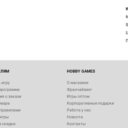
6
S
ЕЛЯМ
HOBBY GAMES
 игру
О магазине
программа
Франчайзинг
я о заказе
Игры оптом
овара
Корпоративные подарки
 правилами
Работа у нас
игры
Новости
з скидки
Контакты