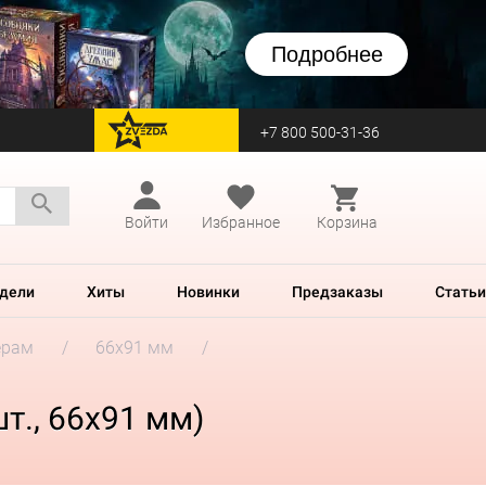
Подробнее
+7 800 500-31-36
перейти на Zvezda
Войти
Избранное
Корзина
дели
Хиты
Новинки
Предзаказы
Статьи
ерам
66x91 мм
т., 66x91 мм)